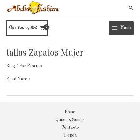
Ir
Busc
al
contenido
Carrito:
0,00
€
Menu
tallas Zapatos Mujer
tallas
Zapatos
Mujer
Blog
/ Por
Ricardo
Read More »
Home
Quienes Somos
Contacto
Tienda