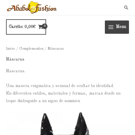
Ir
Busc
al
contenido
Carrito:
0,00
€
Menu
Inicio
/
Complementos
/ Máscaras
Máscaras
Mascaras.
Una manera enigmatica y sensual de ocultar tu identidad.
En diferentes estilos, materiales y formas, marcan desde un
toque distinguido a un signo de sumision