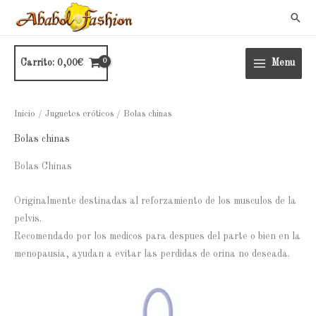
Ir
Busc
al
contenido
Carrito:
0,00
€
Menu
Inicio
/
Juguetes eróticos
/ Bolas chinas
Bolas chinas
Bolas Chinas
Originalmente destinadas al reforzamiento de los musculos de la
pelvis.
Recomendado por los medicos para despues del parte o bien en la
menopausia, ayudan a evitar las perdidas de orina no deseada.