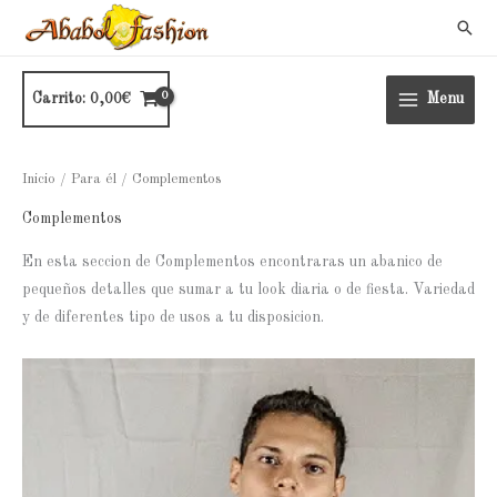
Ir
Busc
al
contenido
Carrito:
0,00
€
Menu
Inicio
/
Para él
/ Complementos
Complementos
En esta seccion de Complementos encontraras un abanico de
pequeños detalles que sumar a tu look diaria o de fiesta. Variedad
y de diferentes tipo de usos a tu disposicion.