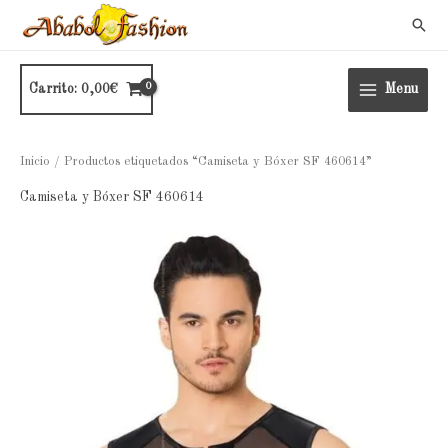
Ir
Busc
al
contenido
Carrito:
0,00
€
Menu
Inicio
/ Productos etiquetados “Camiseta y Bóxer SF 460614”
Camiseta y Bóxer SF 460614