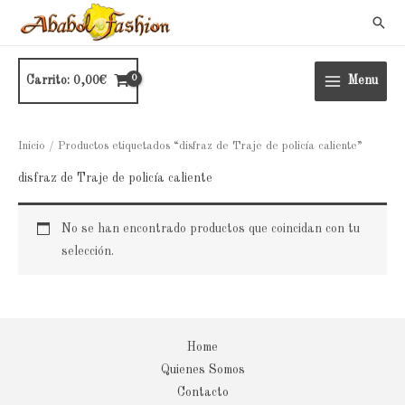
Ir
Busc
al
contenido
Carrito:
0,00
€
Menu
Inicio
/ Productos etiquetados “disfraz de Traje de policía caliente”
disfraz de Traje de policía caliente
No se han encontrado productos que coincidan con tu
selección.
Home
Quienes Somos
Contacto