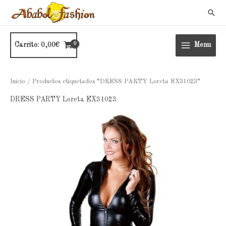
Ir
Busc
al
contenido
Carrito:
0,00
€
Menu
Inicio
/ Productos etiquetados “DRESS PARTY Loreta EX31023”
DRESS PARTY Loreta EX31023