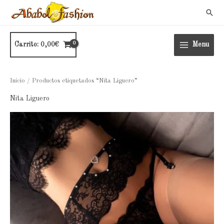
Ir
Busc
al
contenido
Carrito:
0,00
€
Menu
Inicio
/ Productos etiquetados “Nita Liguero”
Nita Liguero