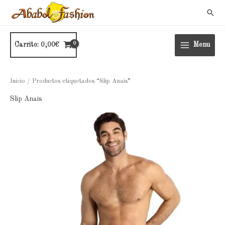
Ir
Busc
al
contenido
Carrito:
0,00
€
Menu
Inicio
/ Productos etiquetados “Slip Anais”
Slip Anais