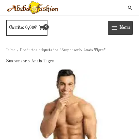
Ir
Busc
al
contenido
Carrito:
0,00
€
Menu
Inicio
/ Productos etiquetados “Suspensorio Anais Tigre”
Suspensorio Anais Tigre