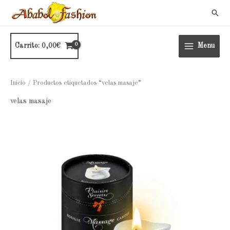
Ir
Busc
al
contenido
Carrito:
0,00
€
Menu
Inicio
/ Productos etiquetados “velas masaje”
velas masaje