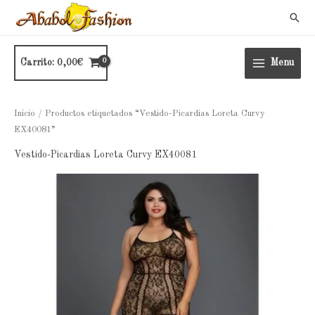
Ir
Busc
al
contenido
Carrito:
0,00
€
Menu
Inicio
/ Productos etiquetados “Vestido-Picardias Loreta Curvy
EX40081”
Vestido-Picardias Loreta Curvy EX40081