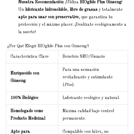
Nuestra Recomendación:
¡Utiliza
BIOglide Plus Ginseng
!
Un
lubricante hidrosoluble
,
libre de grasas
y totalmente
apto para usar con preservativo
, que garantiza tu
protección y el máximo placer. ¡Deslízate ecológicamente a
la suerte!
¿Por Qué Elegir BIOglide Plus con Ginseng?
Característica Clave
Beneficio SEO/Usuario
Para una sensación
Enriquecido con
revitalizante y estimulante
Ginseng
(
Plus
).
100% Biológico
Lubricante ecológico y natural.
Homologado como
Máxima calidad bajo control
Producto Medicinal
permanente.
Apto para
Compatible con látex, no