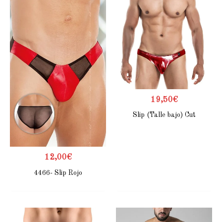
19,50
€
Slip (Talle bajo) Cut
12,00
€
4466- Slip Rojo