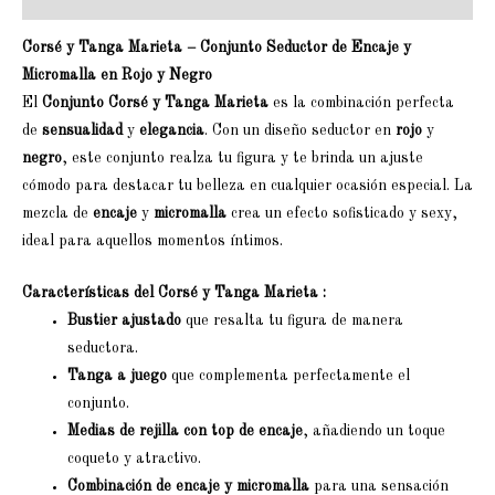
Corsé y Tanga Marieta – Conjunto Seductor de Encaje y
Micromalla en Rojo y Negro
El
Conjunto Corsé y Tanga Marieta
es la combinación perfecta
de
sensualidad
y
elegancia
. Con un diseño seductor en
rojo
y
negro
, este conjunto realza tu figura y te brinda un ajuste
cómodo para destacar tu belleza en cualquier ocasión especial. La
mezcla de
encaje
y
micromalla
crea un efecto sofisticado y sexy,
ideal para aquellos momentos íntimos.
Características del Corsé y Tanga Marieta :
Bustier ajustado
que resalta tu figura de manera
seductora.
Tanga a juego
que complementa perfectamente el
conjunto.
Medias de rejilla con top de encaje
, añadiendo un toque
coqueto y atractivo.
Combinación de encaje y micromalla
para una sensación