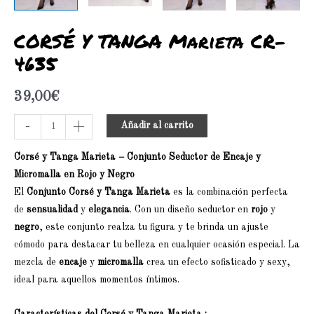
CORSÉ Y TANGA Marieta CR-
4635
39,00
€
-
+
Añadir al carrito
Corsé y Tanga Marieta – Conjunto Seductor de Encaje y
Micromalla en Rojo y Negro
El
Conjunto Corsé y Tanga Marieta
es la combinación perfecta
de
sensualidad
y
elegancia
. Con un diseño seductor en
rojo
y
negro
, este conjunto realza tu figura y te brinda un ajuste
cómodo para destacar tu belleza en cualquier ocasión especial. La
mezcla de
encaje
y
micromalla
crea un efecto sofisticado y sexy,
ideal para aquellos momentos íntimos.