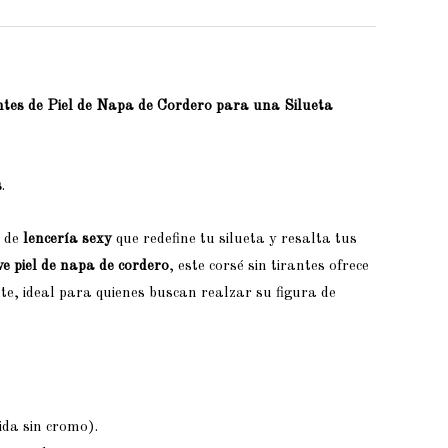
tes de Piel de Napa de Cordero para una Silueta
s
.
 de
lencería sexy
que redefine tu silueta y resalta tus
e piel de napa de cordero
, este corsé sin tirantes ofrece
e, ideal para quienes buscan realzar su figura de
ida sin cromo).