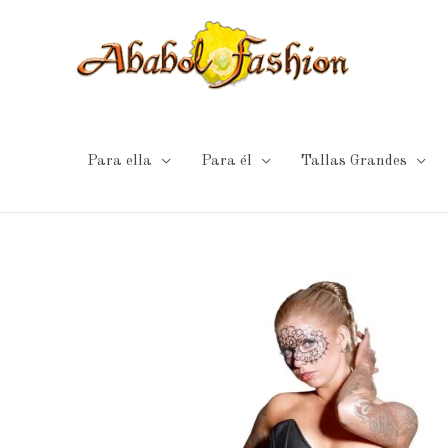
Ir
al
contenido
Para ella
Para él
Tallas Grandes