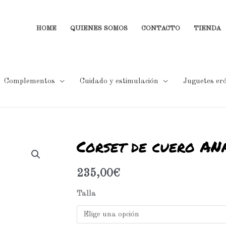
HOME
QUIENES SOMOS
CONTACTO
TIENDA
Complementos
Cuidado y estimulación
Juguetes eró
Corset de cuero A
Corset
de
cuero
235,00
€
ANABELA
Talla
EX27544
cantidad