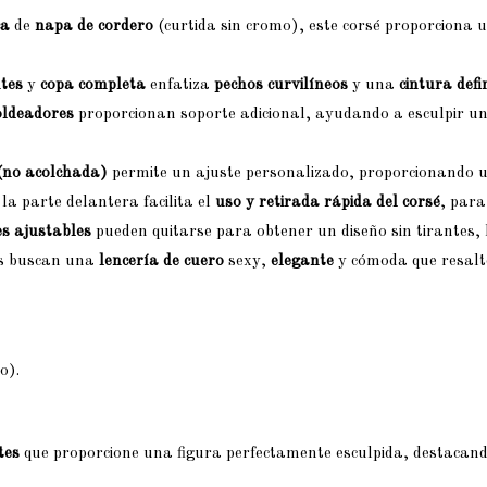
ca
de
napa de cordero
(curtida sin cromo), este corsé proporciona 
ntes
y
copa completa
enfatiza
pechos curvilíneos
y una
cintura defi
ldeadores
proporcionan soporte adicional, ayudando a esculpir 
(no acolchada)
permite un ajuste personalizado, proporcionando un
la parte delantera facilita el
uso y retirada rápida del corsé
, para
es ajustables
pueden quitarse para obtener un diseño sin tirantes, l
es buscan una
lencería de cuero
sexy,
elegante
y cómoda que resalt
o).
tes
que proporcione una figura perfectamente esculpida, destacand