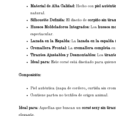
Material de Alta Calidad:
Hecho con
piel auténti
natural.
Silhouette Definida:
El diseño de
corpiño sin tira
Huesos Moldeladores Integrados:
Los
huesos mo
espectacular.
Lazada en la Espalda:
La
lazada en la espalda 
Cremallera Frontal:
La
cremallera completa
en 
Tirantes Ajustables y Desmontables:
Los
tirant
Ideal para:
Este corsé está diseñado para quien
Composición:
Piel auténtica (napa de cordero, curtida sin crom
Contiene partes no textiles de origen animal.
Ideal para:
Aquellas que buscan un
corsé sexy sin tiran
elegante.