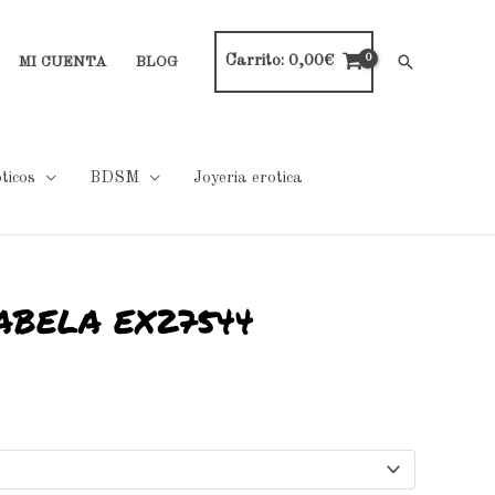
Carrito:
0,00
€
Buscar
MI CUENTA
BLOG
ticos
BDSM
Joyeria erotica
NABELA EX27544