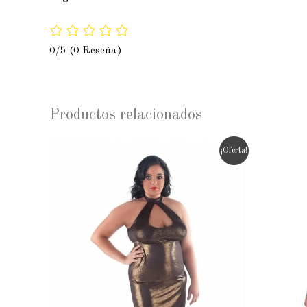
0/5
(0 Reseña)
Productos relacionados
El
El
¡Oferta!
precio
precio
original
actual
era:
es:
46,00€.
36,00€.