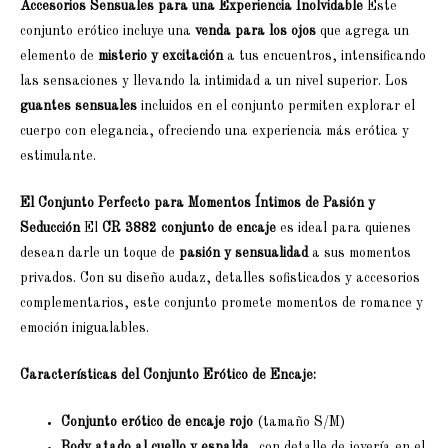
Accesorios Sensuales para una Experiencia Inolvidable
Este
conjunto erótico incluye una
venda para los ojos
que agrega un
elemento de
misterio y excitación
a tus encuentros, intensificando
las sensaciones y llevando la intimidad a un nivel superior. Los
guantes sensuales
incluidos en el conjunto permiten explorar el
cuerpo con elegancia, ofreciendo una experiencia más erótica y
estimulante.
El Conjunto Perfecto para Momentos Íntimos de Pasión y
Seducción
El
CR 3882 conjunto de encaje
es ideal para quienes
desean darle un toque de
pasión y sensualidad
a sus momentos
privados. Con su diseño audaz, detalles sofisticados y accesorios
complementarios, este conjunto promete momentos de romance y
emoción inigualables.
Características del Conjunto Erótico de Encaje:
Conjunto erótico de encaje rojo
(tamaño S/M)
Body atado al cuello y espalda
, con detalle de joyería en el