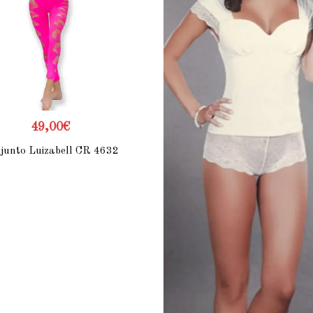
49,00
€
junto Luizabell CR 4632