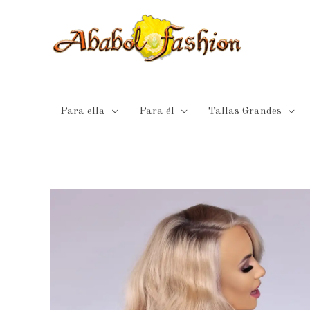
Ir
al
contenido
Para ella
Para él
Tallas Grandes