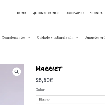
HOME
QUIENES SOMOS
CONTACTO
TIENDA
Complementos
Cuidado y estimulación
Juguetes eró
Harriet
Harriet
cantidad
25,50
€
Color