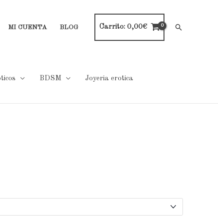
Carrito:
0,00
€
Buscar
MI CUENTA
BLOG
ticos
BDSM
Joyeria erotica