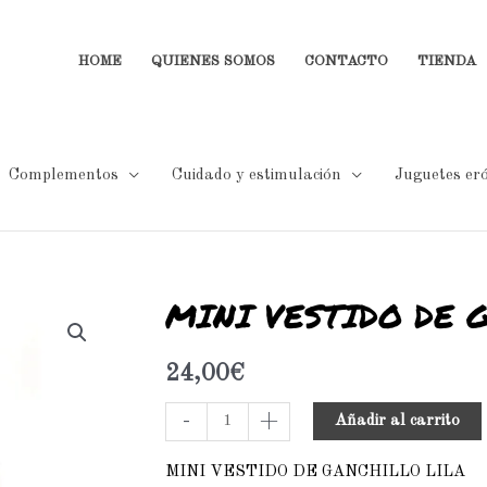
HOME
QUIENES SOMOS
CONTACTO
TIENDA
Complementos
Cuidado y estimulación
Juguetes eró
MINI VESTIDO DE 
MINI
VESTIDO
DE
24,00
€
GANCHILLO
-
+
Añadir al carrito
LILA
cantidad
MINI VESTIDO DE GANCHILLO LILA