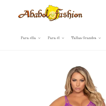
Ir
al
contenido
Para ella
Para él
Tallas Grandes