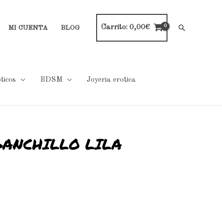
Carrito:
0,00
€
Buscar
MI CUENTA
BLOG
ticos
BDSM
Joyeria erotica
GANCHILLO LILA