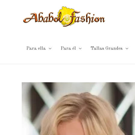
Ir
al
contenido
Para ella
Para él
Tallas Grandes