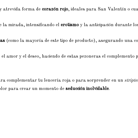
y atrevida forma de
corazón rojo
, ideales para San Valentín o cua
 la mirada, intensificando el
erotismo
y la anticipación durante lo
vas
(como la mayoría de este tipo de producto), asegurando una col
, el amor y el deseo, haciendo de estas pezoneras el complemento 
para complementar tu lencería roja o para sorprender en un
stript
 color para crear un momento de
seducción inolvidable
.