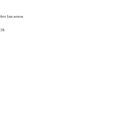
obre tus senos
LOS