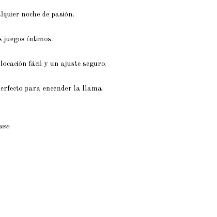
lquier noche de pasión.
s juegos íntimos.
ocación fácil y un ajuste seguro.
perfecto para encender la llama.
ease
.