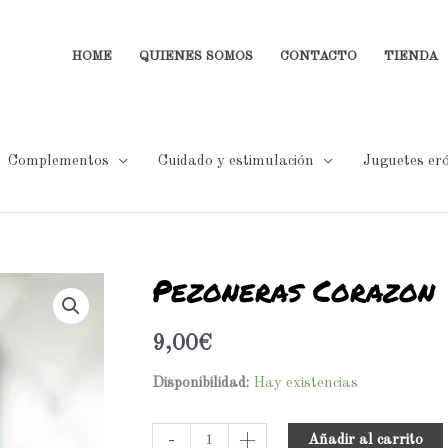
HOME
QUIENES SOMOS
CONTACTO
TIENDA
Complementos
Cuidado y estimulación
Juguetes eró
Pezoneras Corazon
Pezoneras
Corazon
cantidad
9,00
€
Disponibilidad:
Hay existencias
-
+
Añadir al carrito