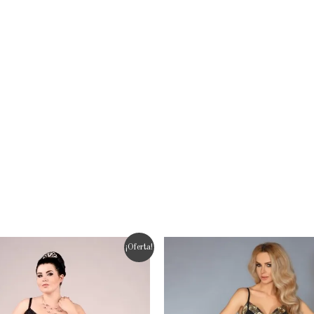
El
El
¡Oferta!
precio
precio
original
actual
era:
es:
43,00€.
33,00€.