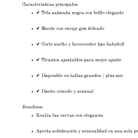
Características principales:
✔ Tela satinada negra con brillo elegante
✔ Escote con encaje gris delicado
✔ Corte suelto y favorecedor tipo babydoll
✔ Tirantes ajustables para mejor ajuste
✔ Disponible en tallas grandes / plus size
✔ Diseño cómodo y sensual
Beneficios:
Realza las curvas con elegancia
Aporta sofisticación y sensualidad en una sola 