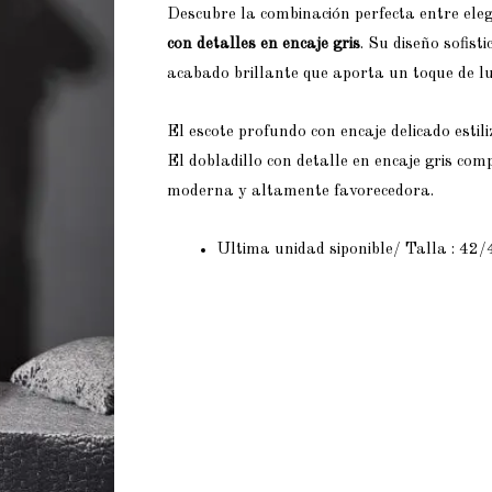
55,00€.
45,00€.
Descubre la combinación perfecta entre ele
con detalles en encaje gris
. Su diseño sofist
acabado brillante que aporta un toque de lu
El escote profundo con encaje delicado estil
El dobladillo con detalle en encaje gris co
moderna y altamente favorecedora.
Ultima unidad siponible/ Talla : 42/