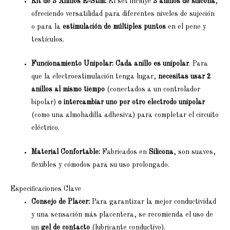
Kit de 3 Anillos E-Stim:
El set incluye
3 anillos de silicona
,
ofreciendo versatilidad para diferentes niveles de sujeción
o para la
estimulación de múltiples puntos
en el pene y
testículos.
Funcionamiento Unipolar:
Cada anillo es unipolar
. Para
que la electroestimulación tenga lugar,
necesitas usar 2
anillos al mismo tiempo
(conectados a un controlador
bipolar)
o intercambiar uno por otro electrodo unipolar
(como una almohadilla adhesiva) para completar el circuito
eléctrico.
Material Confortable:
Fabricados en
Silicona
, son suaves,
flexibles y cómodos para su uso prolongado.
Especificaciones Clave
Consejo de Placer:
Para garantizar la mejor conductividad
y una sensación más placentera, se recomienda el uso de
un
gel de contacto
(lubricante conductivo).