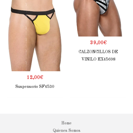
39,00
€
CALZONCILLOS DE
VINILO EX45698
12,00
€
Suspensorio SF4530
Home
Quienes Somos