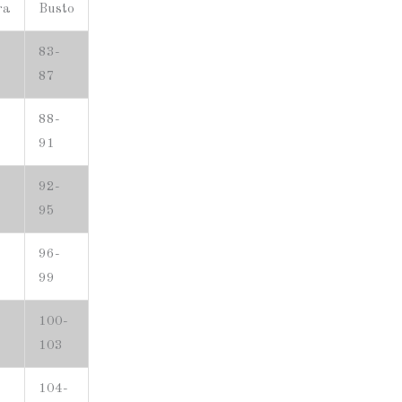
ra
Busto
83-
5
87
88-
9
91
92-
3
95
96-
7
99
100-
1
103
104-
5