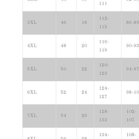
111
112-
3XL
46
18
86-8
115
116-
4XL
48
20
90-9
119
120-
5XL
50
22
94-9
123
124-
6XL
52
24
98-1
127
128-
102-
7XL
54
26
133
107
134-
108-