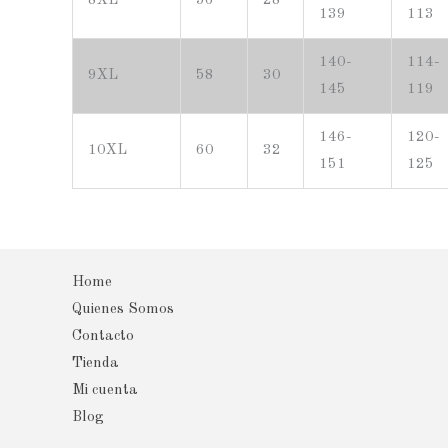
8XL
56
28
139
113
140-
114-
9XL
58
30
145
119
146-
120-
10XL
60
32
151
125
Home
Quienes Somos
Contacto
Tienda
Mi cuenta
Blog