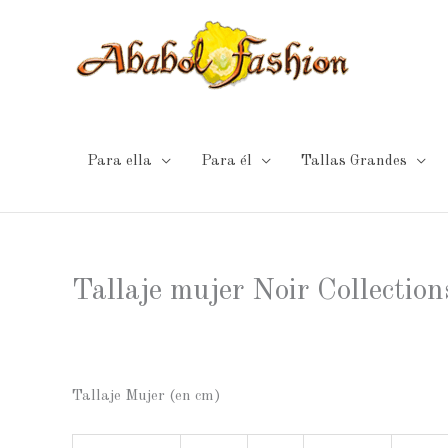
Ir
al
contenido
Para ella
Para él
Tallas Grandes
Tallaje mujer Noir Collection
Tallaje Mujer (en cm)