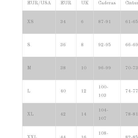
EUR/USA
EUR
UK
Caderas
Cintu
XS
34
6
87-91
61-6
S
36
8
92-95
66-6
M
38
10
96-99
70-7
100-
L
40
12
74-7
103
104-
XL
42
14
78-8
107
108-
XXL
44
16
82-8