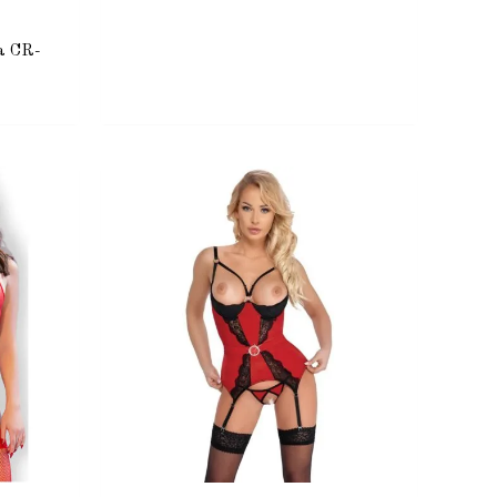
a CR-