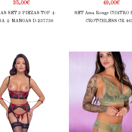
35,00
€
49,00
€
AS SET 3 PIEZAS TOP +
SET Ama Rouge CUATRO 
A + MANGAS D-237736
CROTCHLESS CR 46