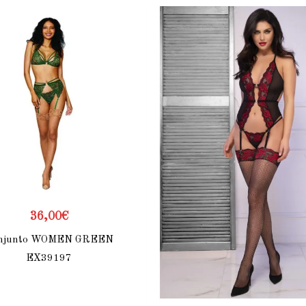
36,00
€
njunto WOMEN GREEN
EX39197