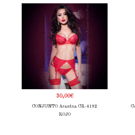
30,00
€
CONJUNTO Arantxa CR-4192
C
ROJO