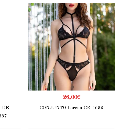
26,00
€
 DE
CONJUNTO Lorena CR-4633
387