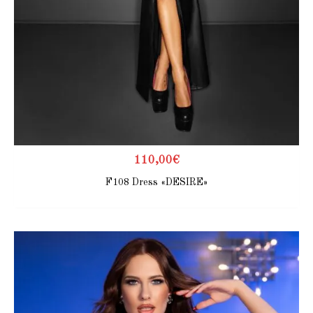
110,00
€
F108 Dress «DESIRE»