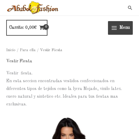
Ir
Busc
al
contenido
Carrito:
0,00
€
Menu
Inicio
/
Para ella
/ Vestir Fiesta
Vestir Fiesta
Vestir fiesta.
En esta seccion encontradas vestidos confeccionados en
diferentes tipos de tejidos como la lycra Mojado, vinilo latex.
cuero natural y sintetico etc. Ideales para tus fiestas mas
exclusivas.