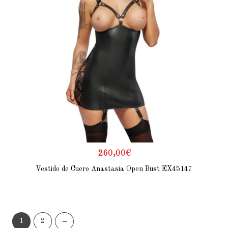
260,00
€
Vestido de Cuero Anastasia Open Bust EX45147
1
2
→