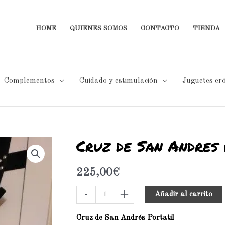
HOME
QUIENES SOMOS
CONTACTO
TIENDA
Complementos
Cuidado y estimulación
Juguetes eró
Cruz de San Andres 
Cruz
de
San
225,00
€
Andres
-
+
Añadir al carrito
Portatil
(12Rosas)
Cruz de San Andrés Portatil
cantidad