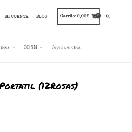
Carrito:
0,00
€
Buscar
MI CUENTA
BLOG
ticos
BDSM
Joyeria erotica
Portatil (12Rosas)