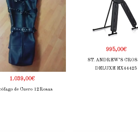
995,00
€
ST. ANDREW’S CROS
DELUXE EX44425
1.039,00
€
cófago de Cuero 12Rosas