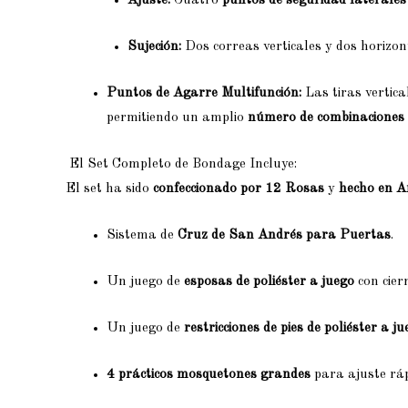
Ajuste:
Cuatro
puntos de seguridad laterales
Sujeción:
Dos correas verticales y dos horizon
Puntos de Agarre Multifunción:
Las tiras vertica
permitiendo un amplio
número de combinaciones 
El Set Completo de Bondage Incluye:
El set ha sido
confeccionado por 12 Rosas
y
hecho en 
Sistema de
Cruz de San Andrés para Puertas
.
Un juego de
esposas de poliéster a juego
con cier
Un juego de
restricciones de pies de poliéster a j
4 prácticos mosquetones grandes
para ajuste ráp