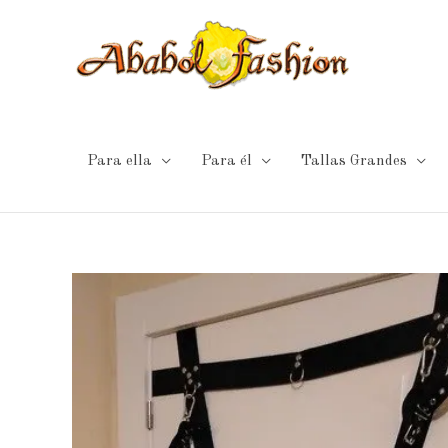
Ir
al
contenido
Para ella
Para él
Tallas Grandes