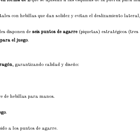
 en forma de L
que se ajustan a las esquinas de la puerta para may
tales con hebillas que dan solidez y evitan el deslizamiento later
les disponen de
seis puntos de agarre
(piquetas) estratégicos (tres 
para el juego
.
Aragón
, garantizando calidad y diseño:
re de hebillas para manos.
uego
.
ido a los puntos de agarre.