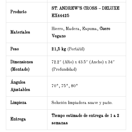
ST. ANDREW’S CROSS – DELUXE
Producto
EX44425
Hierro, Madera, Espuma,
Cuero
Materiales
Vegano
Peso
21,5 kg
(Portátil)
Dimensiones
72.2″ (Alto) x 43.5″ (Ancho) x 34″
(Montado)
(Profundidad)
Ángulos
70°, 75°, 80°
Ajustables
Limpieza
Solución limpiadora suave y paño.
Tiempo estimado de entrega de 1 a 2
Entrega
semanas